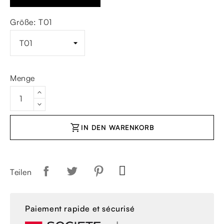
Größe: T01
Menge
shopping_cart
IN DEN WARENKORB
Teilen
Paiement rapide et sécurisé