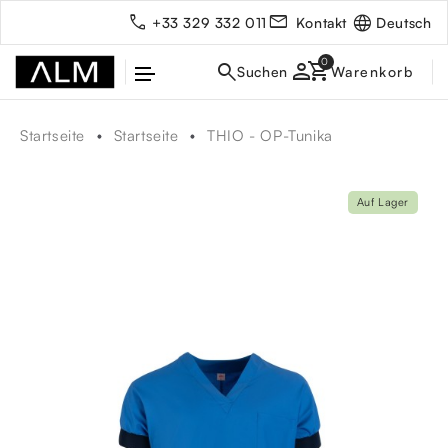
Deutsch
+33 329 332 011
Kontakt
person
Startseite
Startseite
THIO - OP-Tunika
Auf Lager
rbe