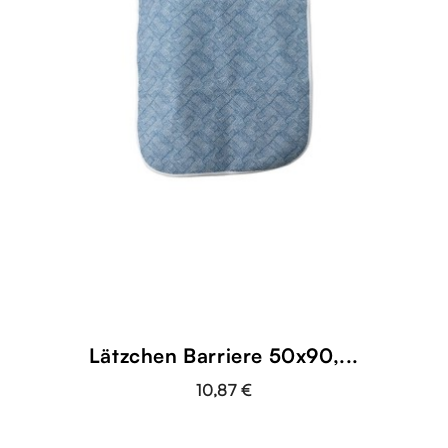
shopping_cart
Lätzchen Barriere 50x90,...
10,87 €